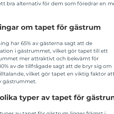
 ett bra alternativ för dem som föredrar en m
ingar om tapet för gästrum
ing har 65% av gästerna sagt att de
ion i gästrummet, vilket gör tapet till ett
 rummet mer attraktivt och bekvämt för
% av de tillfrågade sagt att de bryr sig om
ltalande, vilket gör tapet en viktig faktor at
av gästrummet.
olika typer av tapet för gästr
typer av tapet för gästrum ligger främst i