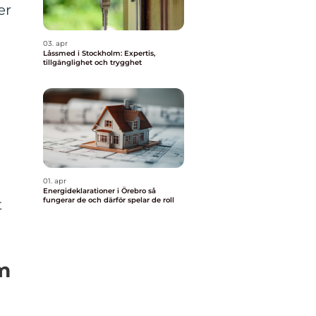
er
03. apr
Låssmed i Stockholm: Expertis,
tillgänglighet och trygghet
01. apr
Energideklarationer i Örebro så
fungerar de och därför spelar de roll
t
um