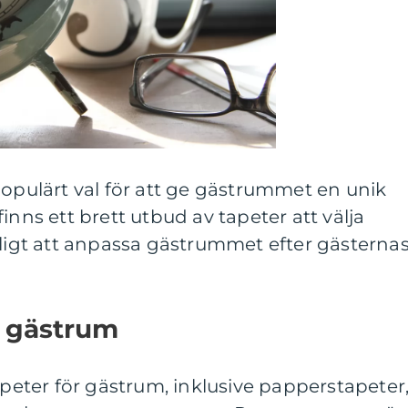
populärt val för att ge gästrummet en unik
inns ett brett utbud av tapeter att välja
jligt att anpassa gästrummet efter gästerna
r gästrum
apeter för gästrum, inklusive papperstapeter