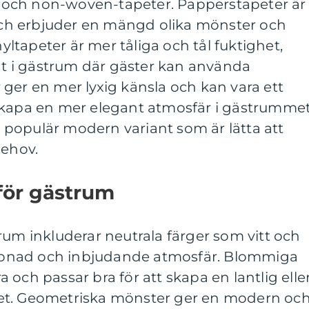
er och non-woven-tapeter. Papperstapeter är
h erbjuder en mängd olika mönster och
nyltapeter är mer tåliga och tål fuktighet,
igt i gästrum där gäster kan använda
ger en mer lyxig känsla och kan vara ett
skapa en mer elegant atmosfär i gästrummet
populär modern variant som är lätta att
behov.
för gästrum
rum inkluderar neutrala färger som vitt och
lappnad och inbjudande atmosfär. Blommiga
och passar bra för att skapa en lantlig elle
et. Geometriska mönster ger en modern oc