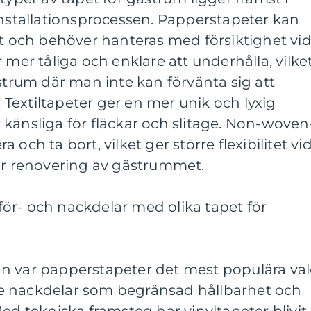
installationsprocessen. Papperstapeter kan
et och behöver hanteras med försiktighet vi
 mer tåliga och enklare att underhålla, vilke
ästrum där man inte kan förvänta sig att
a. Textiltapeter ger en mer unik och lyxig
känsliga för fläckar och slitage. Non-woven
ra och ta bort, vilket ger större flexibilitet vi
ler renovering av gästrummet.
ör- och nackdelar med olika tapet för
n var papperstapeter det mest populära val
e nackdelar som begränsad hållbarhet och