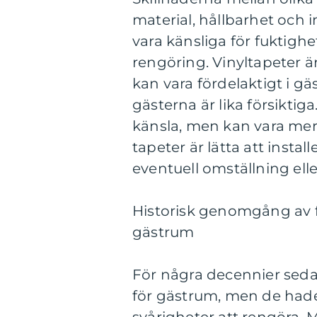
material, hållbarhet och 
vara känsliga för fuktigh
rengöring. Vinyltapeter är
kan vara fördelaktigt i g
gästerna är lika försiktig
känsla, men kan vara mer 
tapeter är lätta att installe
eventuell omställning el
Historisk genomgång av f
gästrum
För några decennier seda
för gästrum, men de had