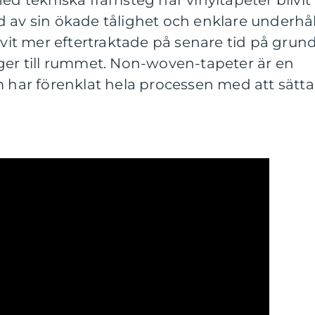
Med tekniska framsteg har vinyltapeter blivit
 av sin ökade tålighet och enklare underhål
ivit mer eftertraktade på senare tid på grun
 ger till rummet. Non-woven-tapeter är en
m har förenklat hela processen med att sätta