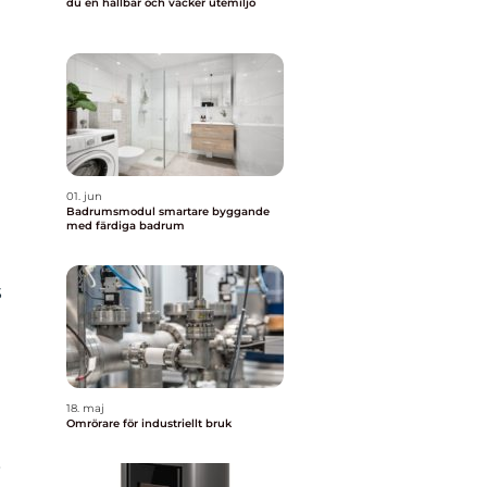
du en hållbar och vacker utemiljö
01. jun
Badrumsmodul smartare byggande
med färdiga badrum
s
18. maj
Omrörare för industriellt bruk
,