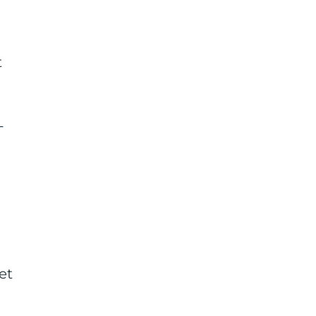
d
t
-
d
et