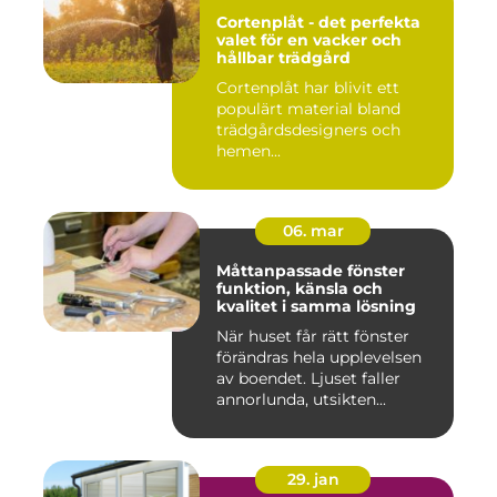
Cortenplåt - det perfekta
valet för en vacker och
hållbar trädgård
Cortenplåt har blivit ett
populärt material bland
trädgårdsdesigners och
hemen...
06. mar
Måttanpassade fönster
funktion, känsla och
kvalitet i samma lösning
När huset får rätt fönster
förändras hela upplevelsen
av boendet. Ljuset faller
annorlunda, utsikten...
29. jan