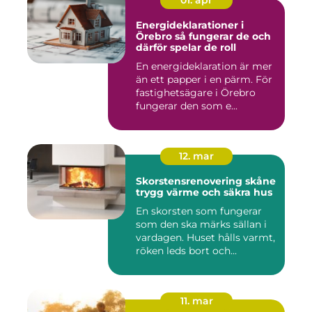
Energideklarationer i
Örebro så fungerar de och
därför spelar de roll
En energideklaration är mer
än ett papper i en pärm. För
fastighetsägare i Örebro
fungerar den som e...
12. mar
Skorstensrenovering skåne
trygg värme och säkra hus
En skorsten som fungerar
som den ska märks sällan i
vardagen. Huset hålls varmt,
röken leds bort och...
11. mar