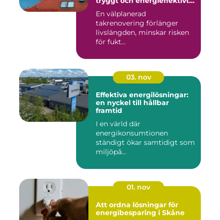
tryggt och energieffektivt
tak
En välplanerad
takrenovering förlänger
livslängden, minskar risken
för fukt...
03. nov
Effektiva energilösningar:
en nyckel till hållbar
framtid
I en värld där
energikonsumtionen
ständigt ökar samtidigt som
miljöpå...
01. nov
Att ordna lösningar för
energibesparing i Skåne