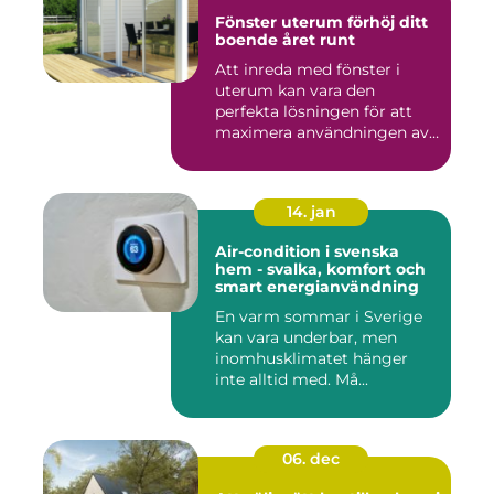
Fönster uterum förhöj ditt
boende året runt
Att inreda med fönster i
uterum kan vara den
perfekta lösningen för att
maximera användningen av
ute...
14. jan
Air-condition i svenska
hem - svalka, komfort och
smart energianvändning
En varm sommar i Sverige
kan vara underbar, men
inomhusklimatet hänger
inte alltid med. Må...
06. dec