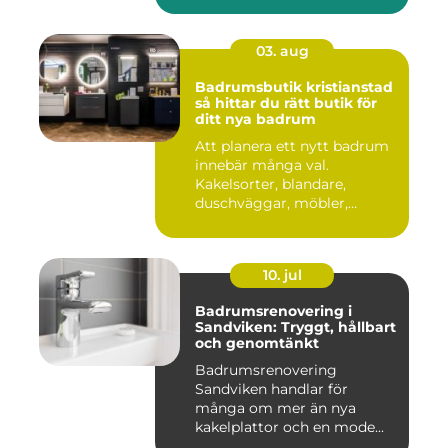
03. aug
Badrumsbutik kristianstad
så hittar du rätt butik för
ditt nya badrum
Att planera ett nytt badrum
innebär många val.
Kakelsorter, blandare,
duschväggar, möbler,
belysning...
10. jul
Badrumsrenovering i
Sandviken: Tryggt, hållbart
och genomtänkt
Badrumsrenovering
Sandviken handlar för
många om mer än nya
kakelplattor och en mode...