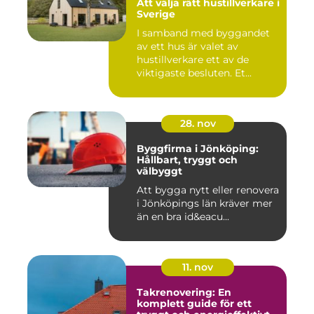
Att välja rätt hustillverkare i
Sverige
I samband med byggandet
av ett hus är valet av
hustillverkare ett av de
viktigaste besluten. Et...
28. nov
Byggfirma i Jönköping:
Hållbart, tryggt och
välbyggt
Att bygga nytt eller renovera
i Jönköpings län kräver mer
än en bra id&eacu...
11. nov
Takrenovering: En
komplett guide för ett