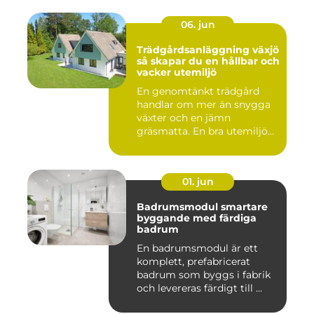
06. jun
Trädgårdsanläggning växjö
så skapar du en hållbar och
vacker utemiljö
En genomtänkt trädgård
handlar om mer än snygga
växter och en jämn
gräsmatta. En bra utemiljö
är upp...
01. jun
Badrumsmodul smartare
byggande med färdiga
badrum
En badrumsmodul är ett
komplett, prefabricerat
badrum som byggs i fabrik
och levereras färdigt till ...