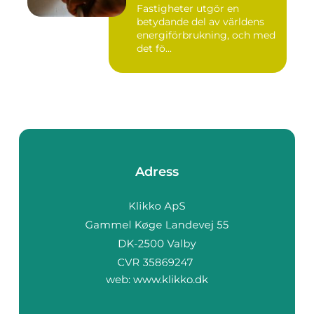
Fastigheter utgör en
betydande del av världens
energiförbrukning, och med
det fö...
Adress
web:
www.klikko.dk