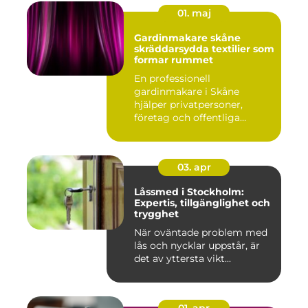
01. maj
Gardinmakare skåne
skräddarsydda textilier som
formar rummet
En professionell
gardinmakare i Skåne
hjälper privatpersoner,
företag och offentliga
miljöer att ska...
03. apr
Låssmed i Stockholm:
Expertis, tillgänglighet och
trygghet
När oväntade problem med
lås och nycklar uppstår, är
det av yttersta vikt...
01. apr