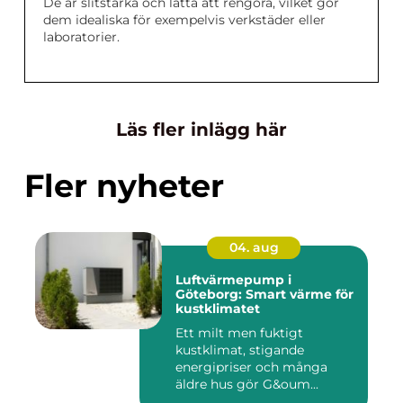
De är slitstarka och lätta att rengöra, vilket gör
dem idealiska för exempelvis verkstäder eller
laboratorier.
Läs fler inlägg här
Fler nyheter
04. aug
Luftvärmepump i
Göteborg: Smart värme för
kustklimatet
Ett milt men fuktigt
kustklimat, stigande
energipriser och många
äldre hus gör G&oum...