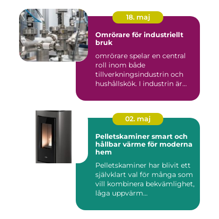
18. maj
Omrörare för industriellt
bruk
omrörare spelar en central
roll inom både
tillverkningsindustrin och
hushållskök. I industrin är
des...
02. maj
Pelletskaminer smart och
hållbar värme för moderna
hem
Pelletskaminer har blivit ett
självklart val för många som
vill kombinera bekvämlighet,
låga uppvärm...