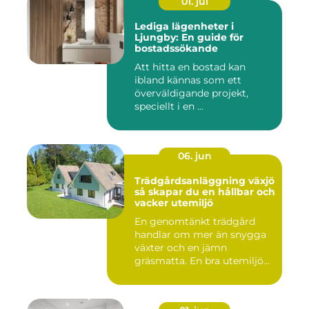
01. jul
Lediga lägenheter i
Ljungby: En guide för
bostadssökande
Att hitta en bostad kan
ibland kännas som ett
överväldigande projekt,
speciellt i en ...
06. jun
Trädgårdsanläggning växjö
så skapar du en hållbar och
vacker utemiljö
En genomtänkt trädgård
handlar om mer än snygga
växter och en jämn
gräsmatta. En bra utemiljö
är upp...