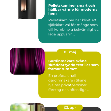
Pelletskaminer smart och
hållbar värme för moderna
hem
Pelletskaminer har blivit ett
självklart val för många som
vill kombinera bekvämlighet,
låga uppvärm...
01. maj
Gardinmakare skåne
skräddarsydda textilier som
formar rummet
En professionell
gardinmakare i Skåne
hjälper privatpersoner,
företag och offentliga
miljöer att ska...
03. apr