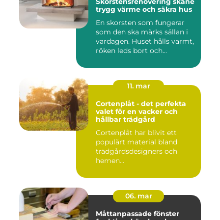
Skorstensrenovering skåne
trygg värme och säkra hus
En skorsten som fungerar
som den ska märks sällan i
vardagen. Huset hålls varmt,
röken leds bort och...
11. mar
Cortenplåt - det perfekta
valet för en vacker och
hållbar trädgård
Cortenplåt har blivit ett
populärt material bland
trädgårdsdesigners och
hemen...
06. mar
Måttanpassade fönster