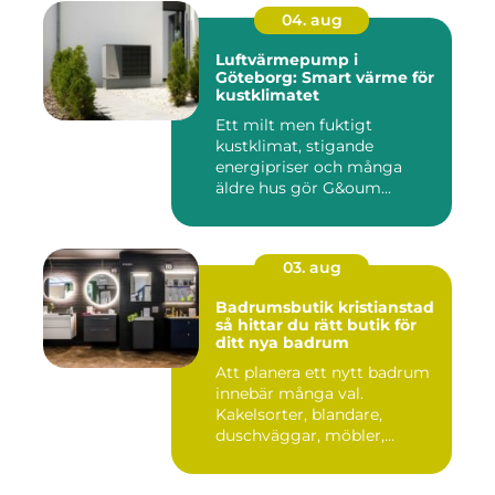
04. aug
Luftvärmepump i
Göteborg: Smart värme för
kustklimatet
Ett milt men fuktigt
kustklimat, stigande
energipriser och många
äldre hus gör G&oum...
03. aug
Badrumsbutik kristianstad
så hittar du rätt butik för
ditt nya badrum
Att planera ett nytt badrum
innebär många val.
Kakelsorter, blandare,
duschväggar, möbler,
belysning...