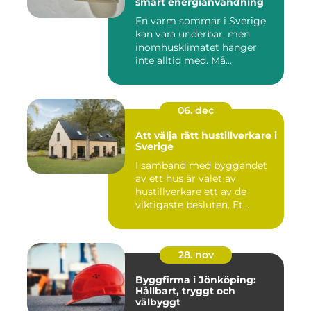
smart energianvändning
En varm sommar i Sverige
kan vara underbar, men
inomhusklimatet hänger
inte alltid med. Må...
06. dec
Att välja rätt hustillverkare i
Sverige
I samband med byggandet
av ett hus är valet av
hustillverkare ett av de
viktigaste besluten. Et...
28. nov
Byggfirma i Jönköping:
Hållbart, tryggt och
välbyggt