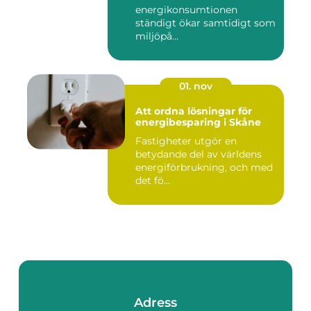
energikonsumtionen
ständigt ökar samtidigt som
miljöpå...
01. nov
Att ordna lösningar för
energibesparing i Skåne
Fastigheter utgör en
betydande del av världens
energiförbrukning, och med
det fö...
Adress