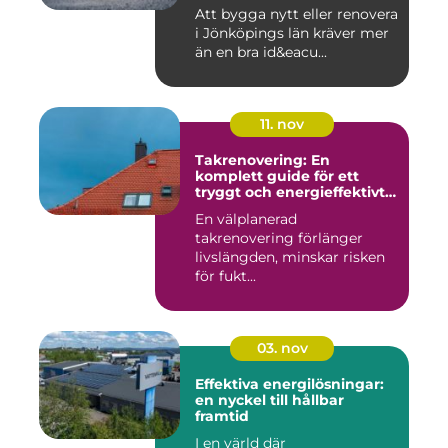
Att bygga nytt eller renovera
i Jönköpings län kräver mer
än en bra id&eacu...
11. nov
Takrenovering: En
komplett guide för ett
tryggt och energieffektivt
tak
En välplanerad
takrenovering förlänger
livslängden, minskar risken
för fukt...
03. nov
Effektiva energilösningar:
en nyckel till hållbar
framtid
I en värld där