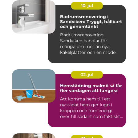
10. jul
Badrumsrenovering i
Sandviken: Tryggt, hållbart
och genomtänkt
Badrumsrenovering
Sandviken handlar för
många om mer än nya
kakelplattor och en mode...
02. jul
Hemstädning malmö så får
fler vardagen att fungera
Att komma hem till ett
nystädat hem ger lugn i
kroppen och mer energi
över till sådant som faktiskt
...