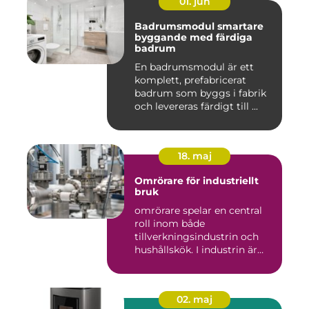
01. jun
Badrumsmodul smartare
byggande med färdiga
badrum
En badrumsmodul är ett
komplett, prefabricerat
badrum som byggs i fabrik
och levereras färdigt till ...
18. maj
Omrörare för industriellt
bruk
omrörare spelar en central
roll inom både
tillverkningsindustrin och
hushållskök. I industrin är
des...
02. maj