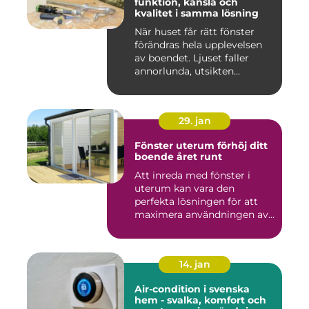
funktion, känsla och
kvalitet i samma lösning
När huset får rätt fönster
förändras hela upplevelsen
av boendet. Ljuset faller
annorlunda, utsikten...
29. jan
Fönster uterum förhöj ditt
boende året runt
Att inreda med fönster i
uterum kan vara den
perfekta lösningen för att
maximera användningen av
ute...
14. jan
Air-condition i svenska
hem - svalka, komfort och