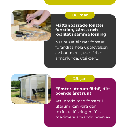
06. mar
Måttanpassade fönster
funktion, känsla och
kvalitet i samma lösning
När huset får rätt fönster
förändras hela upplevelsen
av boendet. Ljuset faller
annorlunda, utsikten...
29. jan
Fönster uterum förhöj ditt
boende året runt
Att inreda med fönster i
uterum kan vara den
perfekta lösningen för att
maximera användningen av
ute...