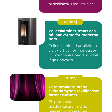
hushållskök. I industrin är
des...
02. maj
Pelletskaminer smart och
hållbar värme för moderna
hem
Pelletskaminer har blivit ett
självklart val för många som
vill kombinera bekvämlighet,
låga uppvärm...
01. maj
Gardinmakare skåne
skräddarsydda textilier som
formar rummet
En professionell
gardinmakare i Skåne
hjälper privatpersoner,