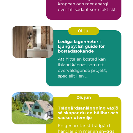
kroppen och mer energi
över till sådant som faktiskt
...
01. jul
Lediga lägenheter i
Ljungby: En guide för
bostadssökande
Att hitta en bostad kan
ibland kännas som ett
överväldigande projekt,
speciellt i en ...
06. jun
Trädgårdsanläggning växjö
så skapar du en hållbar och
vacker utemiljö
En genomtänkt trädgård
handlar om mer än snygga