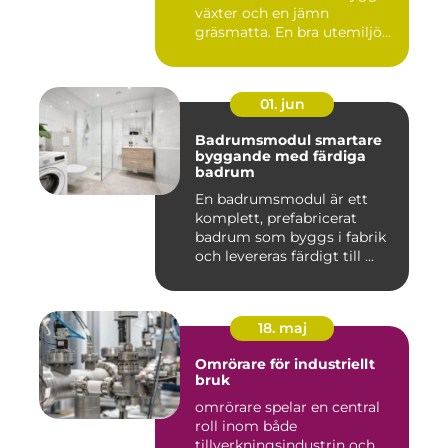
växter och en jämn
gräsmatta. En bra utemiljö
är upp...
01. jun
Badrumsmodul smartare
byggande med färdiga
badrum
En badrumsmodul är ett
komplett, prefabricerat
badrum som byggs i fabrik
och levereras färdigt till ...
18. maj
Omrörare för industriellt
bruk
omrörare spelar en central
roll inom både
tillverkningsindustrin och