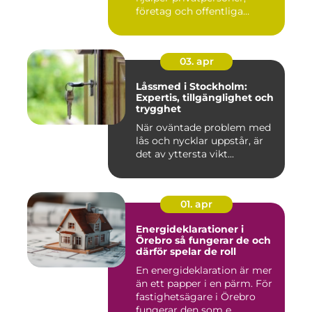
företag och offentliga
miljöer att ska...
03. apr
Låssmed i Stockholm:
Expertis, tillgänglighet och
trygghet
När oväntade problem med
lås och nycklar uppstår, är
det av yttersta vikt...
01. apr
Energideklarationer i
Örebro så fungerar de och
därför spelar de roll
En energideklaration är mer
än ett papper i en pärm. För
fastighetsägare i Örebro
fungerar den som e...