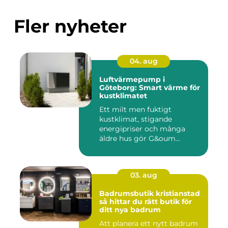
Fler nyheter
04. aug
Luftvärmepump i
Göteborg: Smart värme för
kustklimatet
Ett milt men fuktigt
kustklimat, stigande
energipriser och många
äldre hus gör G&oum...
03. aug
Badrumsbutik kristianstad
så hittar du rätt butik för
ditt nya badrum
Att planera ett nytt badrum