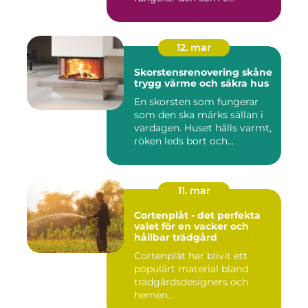
12. mar
Skorstensrenovering skåne
trygg värme och säkra hus
En skorsten som fungerar
som den ska märks sällan i
vardagen. Huset hålls varmt,
röken leds bort och...
11. mar
Cortenplåt - det perfekta
valet för en vacker och
hållbar trädgård
Cortenplåt har blivit ett
populärt material bland
trädgårdsdesigners och
hemen...