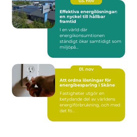
03. nov
Effektiva energilösningar:
en nyckel till hållbar
framtid
I en värld där
energikonsumtionen
ständigt ökar samtidigt som
miljöpå...
01. nov
Att ordna lösningar för
energibesparing i Skåne
Fastigheter utgör en
betydande del av världens
energiförbrukning, och med
det fö...