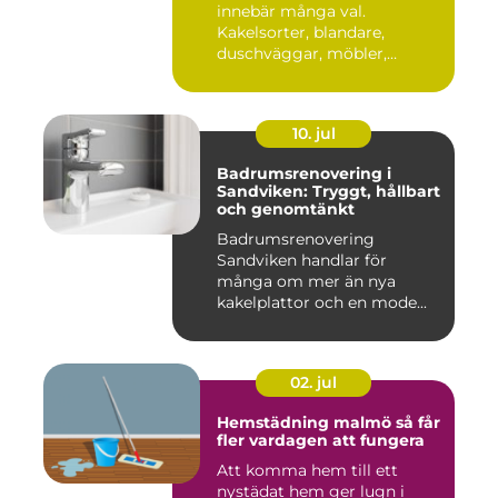
innebär många val.
Kakelsorter, blandare,
duschväggar, möbler,
belysning...
10. jul
Badrumsrenovering i
Sandviken: Tryggt, hållbart
och genomtänkt
Badrumsrenovering
Sandviken handlar för
många om mer än nya
kakelplattor och en mode...
02. jul
Hemstädning malmö så får
fler vardagen att fungera
Att komma hem till ett
nystädat hem ger lugn i