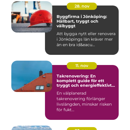
28. nov
Byggfirma i Jönköping:
Hållbart, tryggt och
välbyggt
Att bygga nytt eller renovera
i Jönköpings län kräver mer
än en bra id&eacu...
11. nov
Takrenovering: En
komplett guide för ett
tryggt och energieffektivt
tak
En välplanerad
takrenovering förlänger
livslängden, minskar risken
för fukt...