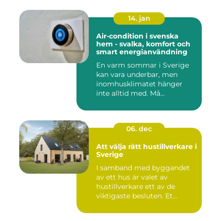
14. jan
Air-condition i svenska
hem - svalka, komfort och
smart energianvändning
En varm sommar i Sverige
kan vara underbar, men
inomhusklimatet hänger
inte alltid med. Må...
06. dec
Att välja rätt hustillverkare i
Sverige
I samband med byggandet
av ett hus är valet av
hustillverkare ett av de
viktigaste besluten. Et...