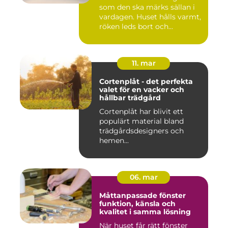
som den ska märks sällan i
vardagen. Huset hålls varmt,
röken leds bort och...
11. mar
Cortenplåt - det perfekta
valet för en vacker och
hållbar trädgård
Cortenplåt har blivit ett
populärt material bland
trädgårdsdesigners och
hemen...
06. mar
Måttanpassade fönster
funktion, känsla och
kvalitet i samma lösning
När huset får rätt fönster