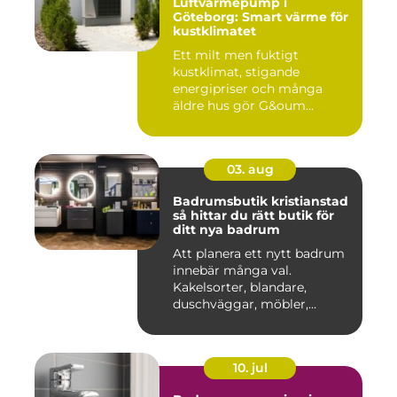
Luftvärmepump i
Göteborg: Smart värme för
kustklimatet
Ett milt men fuktigt
kustklimat, stigande
energipriser och många
äldre hus gör G&oum...
03. aug
Badrumsbutik kristianstad
så hittar du rätt butik för
ditt nya badrum
Att planera ett nytt badrum
innebär många val.
Kakelsorter, blandare,
duschväggar, möbler,
belysning...
10. jul