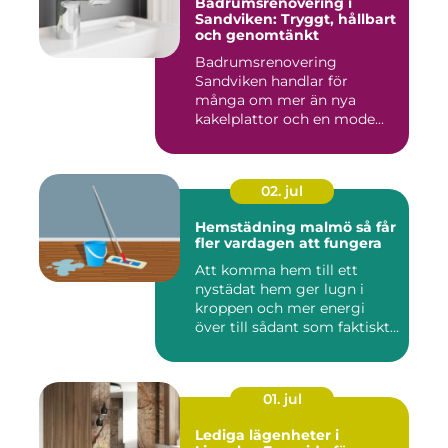
Badrumsrenovering i
Sandviken: Tryggt, hållbart
och genomtänkt
Badrumsrenovering
Sandviken handlar för
många om mer än nya
kakelplattor och en mode...
02. jul
Hemstädning malmö så får
fler vardagen att fungera
Att komma hem till ett
nystädat hem ger lugn i
kroppen och mer energi
över till sådant som faktiskt
...
01. jul
Lediga lägenheter i