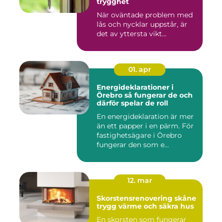
trygghet
När oväntade problem med
lås och nycklar uppstår, är
det av yttersta vikt...
01. apr
Energideklarationer i
Örebro så fungerar de och
därför spelar de roll
En energideklaration är mer
än ett papper i en pärm. För
fastighetsägare i Örebro
fungerar den som e...
12. mar
Skorstensrenovering skåne
trygg värme och säkra hus
En skorsten som fungerar