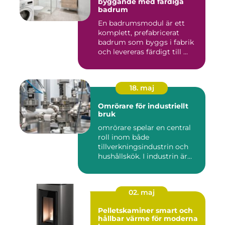
byggande med färdiga
badrum
En badrumsmodul är ett
komplett, prefabricerat
badrum som byggs i fabrik
och levereras färdigt till ...
18. maj
Omrörare för industriellt
bruk
omrörare spelar en central
roll inom både
tillverkningsindustrin och
hushållskök. I industrin är
des...
02. maj
Pelletskaminer smart och
hållbar värme för moderna