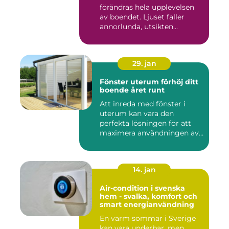
förändras hela upplevelsen
av boendet. Ljuset faller
annorlunda, utsikten...
29. jan
Fönster uterum förhöj ditt
boende året runt
Att inreda med fönster i
uterum kan vara den
perfekta lösningen för att
maximera användningen av
ute...
14. jan
Air-condition i svenska
hem - svalka, komfort och
smart energianvändning
En varm sommar i Sverige
kan vara underbar, men