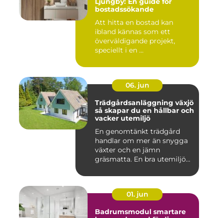
Ljungby: En guide för
bostadssökande
Att hitta en bostad kan
ibland kännas som ett
överväldigande projekt,
speciellt i en ...
06. jun
Trädgårdsanläggning växjö
så skapar du en hållbar och
vacker utemiljö
En genomtänkt trädgård
handlar om mer än snygga
växter och en jämn
gräsmatta. En bra utemiljö
är upp...
01. jun
Badrumsmodul smartare