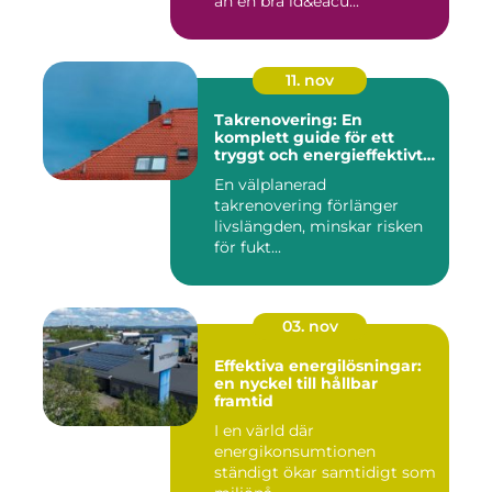
än en bra id&eacu...
11. nov
Takrenovering: En
komplett guide för ett
tryggt och energieffektivt
tak
En välplanerad
takrenovering förlänger
livslängden, minskar risken
för fukt...
03. nov
Effektiva energilösningar:
en nyckel till hållbar
framtid
I en värld där
energikonsumtionen
ständigt ökar samtidigt som