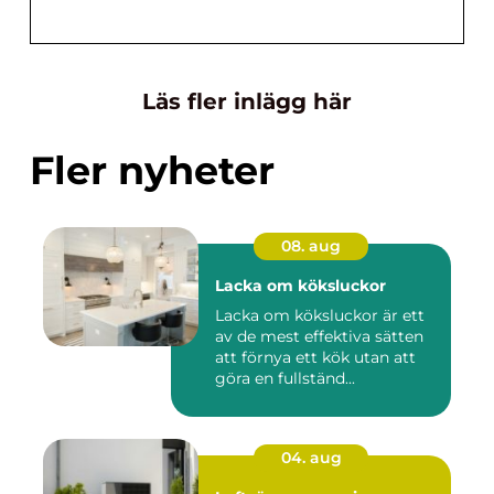
Läs fler inlägg här
Fler nyheter
08. aug
Lacka om köksluckor
Lacka om köksluckor är ett
av de mest effektiva sätten
att förnya ett kök utan att
göra en fullständ...
04. aug