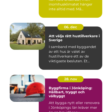
inomhusklimatet hänger
inte alltid med. Må...
06. dec
Att välja rätt hustillverkare i
Sverige
I samband med byggandet
av ett hus är valet av
hustillverkare ett av de
viktigaste besluten. Et...
28. nov
Byggfirma i Jönköping:
Hållbart, tryggt och
välbyggt
Att bygga nytt eller renovera
i Jönköpings län kräver mer