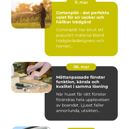
11. mar
Cortenplåt - det perfekta
valet för en vacker och
hållbar trädgård
Cortenplåt har blivit ett
populärt material bland
trädgårdsdesigners och
hemen...
06. mar
Måttanpassade fönster
funktion, känsla och
kvalitet i samma lösning
När huset får rätt fönster
förändras hela upplevelsen
av boendet. Ljuset faller
annorlunda, utsikten...