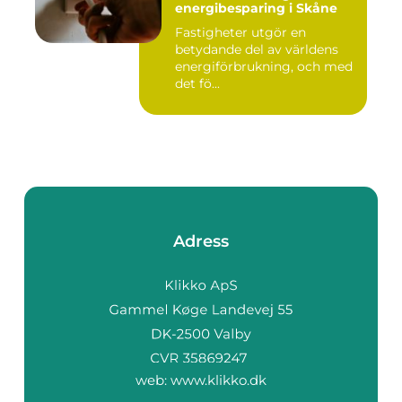
energibesparing i Skåne
Fastigheter utgör en
betydande del av världens
energiförbrukning, och med
det fö...
Adress
web:
www.klikko.dk