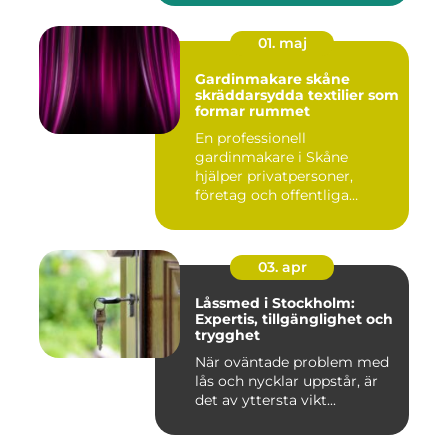
01. maj
Gardinmakare skåne
skräddarsydda textilier som
formar rummet
En professionell
gardinmakare i Skåne
hjälper privatpersoner,
företag och offentliga
miljöer att ska...
03. apr
Låssmed i Stockholm:
Expertis, tillgänglighet och
trygghet
När oväntade problem med
lås och nycklar uppstår, är
det av yttersta vikt...