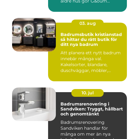
äldre hus gör G&oum...
03. aug
Badrumsbutik kristianstad
så hittar du rätt butik för
ditt nya badrum
Att planera ett nytt badrum
innebär många val.
Kakelsorter, blandare,
duschväggar, möbler,
belysning...
10. jul
Badrumsrenovering i
Sandviken: Tryggt, hållbart
och genomtänkt
Badrumsrenovering
Sandviken handlar för
många om mer än nya