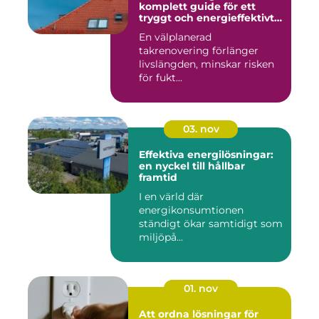
komplett guide för ett
tryggt och energieffektivt
tak
En välplanerad
takrenovering förlänger
livslängden, minskar risken
för fukt...
03. nov
Effektiva energilösningar:
en nyckel till hållbar
framtid
I en värld där
energikonsumtionen
ständigt ökar samtidigt som
miljöpå...
01. nov
Att ordna lösningar för