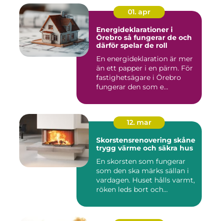
01. apr
Energideklarationer i
Örebro så fungerar de och
därför spelar de roll
En energideklaration är mer
än ett papper i en pärm. För
fastighetsägare i Örebro
fungerar den som e...
12. mar
Skorstensrenovering skåne
trygg värme och säkra hus
En skorsten som fungerar
som den ska märks sällan i
vardagen. Huset hålls varmt,
röken leds bort och...