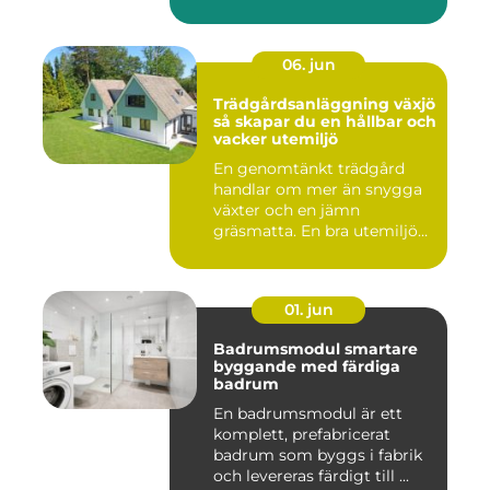
06. jun
Trädgårdsanläggning växjö
så skapar du en hållbar och
vacker utemiljö
En genomtänkt trädgård
handlar om mer än snygga
växter och en jämn
gräsmatta. En bra utemiljö
är upp...
01. jun
Badrumsmodul smartare
byggande med färdiga
badrum
En badrumsmodul är ett
komplett, prefabricerat
badrum som byggs i fabrik
och levereras färdigt till ...