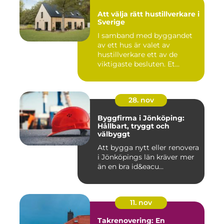
Att välja rätt hustillverkare i
Sverige
I samband med byggandet
av ett hus är valet av
hustillverkare ett av de
viktigaste besluten. Et...
28. nov
Byggfirma i Jönköping:
Hållbart, tryggt och
välbyggt
Att bygga nytt eller renovera
i Jönköpings län kräver mer
än en bra id&eacu...
11. nov
Takrenovering: En