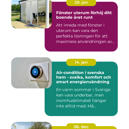
29. jan
Fönster uterum förhöj ditt
boende året runt
Att inreda med fönster i
uterum kan vara den
perfekta lösningen för att
maximera användningen av
ute...
14. jan
Air-condition i svenska
hem - svalka, komfort och
smart energianvändning
En varm sommar i Sverige
kan vara underbar, men
inomhusklimatet hänger
inte alltid med. Må...
06. dec