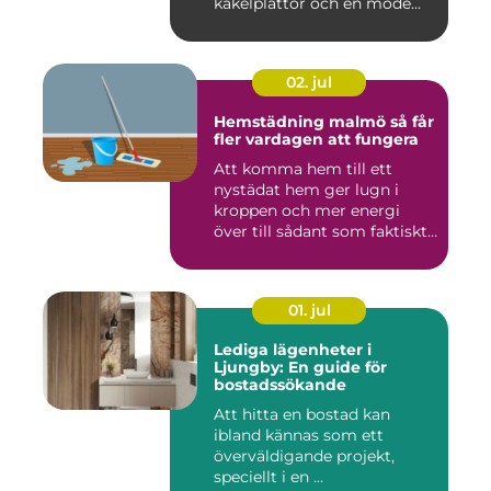
kakelplattor och en mode...
02. jul
Hemstädning malmö så får
fler vardagen att fungera
Att komma hem till ett
nystädat hem ger lugn i
kroppen och mer energi
över till sådant som faktiskt
...
01. jul
Lediga lägenheter i
Ljungby: En guide för
bostadssökande
Att hitta en bostad kan
ibland kännas som ett
överväldigande projekt,
speciellt i en ...