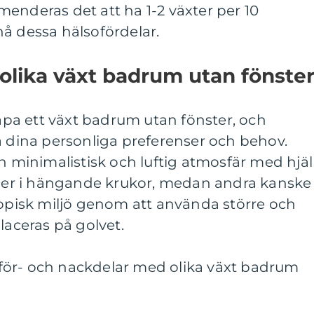
enderas det att ha 1-2 växter per 10
å dessa hälsofördelar.
 olika växt badrum utan fönste
kapa ett växt badrum utan fönster, och
å dina personliga preferenser och behov.
en minimalistisk och luftig atmosfär med hjä
eller i hängande krukor, medan andra kanske
ropisk miljö genom att använda större och
laceras på golvet.
för- och nackdelar med olika växt badrum