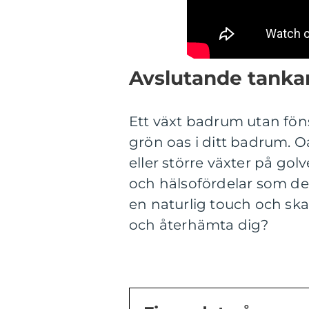
Avslutande tanka
Ett växt badrum utan föns
grön oas i ditt badrum. O
eller större växter på go
och hälsofördelar som des
en naturlig touch och sk
och återhämta dig?