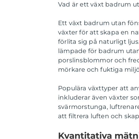
Vad är ett växt badrum ut
Ett växt badrum utan fö
växter för att skapa en n
förlita sig på naturligt lj
lämpade för badrum utan 
porslinsblommor och fredsl
mörkare och fuktiga miljö
Populära växttyper att an
inkluderar även växter so
svärmorstunga, luftrenar
att filtrera luften och s
Kvantitativa mät