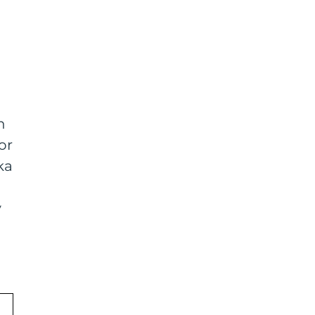
n
or
ka
v