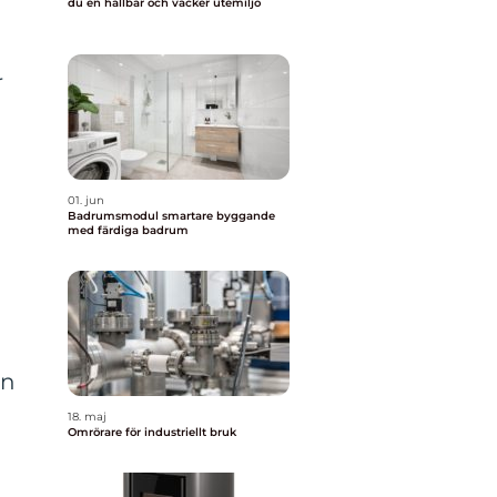
du en hållbar och vacker utemiljö
r
01. jun
Badrumsmodul smartare byggande
med färdiga badrum
an
18. maj
Omrörare för industriellt bruk