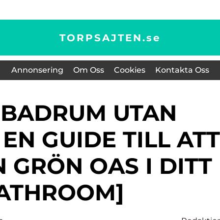
TORPSAJTEN.
se
Annonsering
Om Oss
Cookies
Kontakta Oss
EN GUIDE TILL ATT
 GRÖN OAS I DITT
ATHROOM]