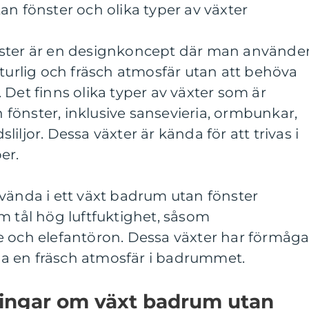
an fönster och olika typer av växter
nster är en designkoncept där man använde
aturlig och fräsch atmosfär utan att behöva
us. Det finns olika typer av växter som är
fönster, inklusive sansevieria, ormbunkar,
iljor. Dessa växter är kända för att trivas i
er.
vända i ett växt badrum utan fönster
m tål hög luftfuktighet, såsom
e och elefantöron. Dessa växter har förmåg
kapa en fräsch atmosfär i badrummet.
ningar om växt badrum utan