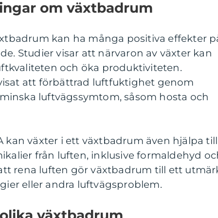
ningar om växtbadrum
växtbadrum kan ha många positiva effekter p
de. Studier visar att närvaron av växter kan
uftkvaliteten och öka produktiviteten.
isat att förbättrad luftfuktighet genom
att minska luftvägssymtom, såsom hosta och
 kan växter i ett växtbadrum även hjälpa till
ikalier från luften, inklusive formaldehyd o
t rena luften gör växtbadrum till ett utmär
rgier eller andra luftvägsproblem.
 olika växtbadrum