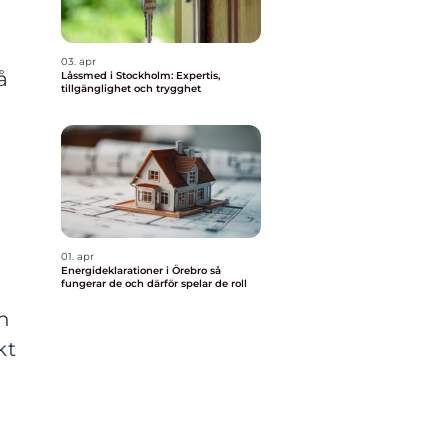
03. apr
å
Låssmed i Stockholm: Expertis,
tillgänglighet och trygghet
01. apr
Energideklarationer i Örebro så
fungerar de och därför spelar de roll
ch
kt