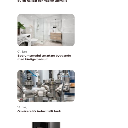
du en hållbar och vacker utemiljö
01. jun
Badrumsmodul smartare byggande
med färdiga badrum
18. maj
Omrörare för industriellt bruk