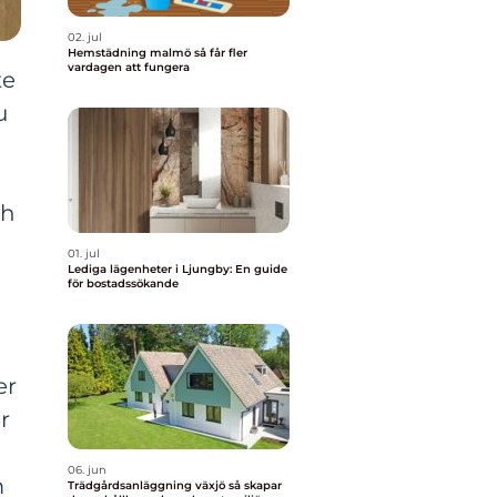
02. jul
Hemstädning malmö så får fler
vardagen att fungera
te
u
ch
01. jul
Lediga lägenheter i Ljungby: En guide
för bostadssökande
er
r
06. jun
m
Trädgårdsanläggning växjö så skapar