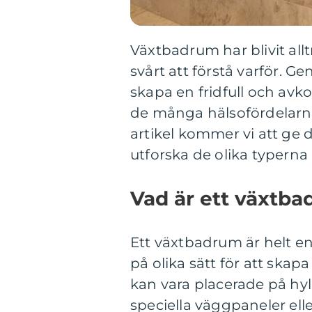
Växtbadrum har blivit all
svårt att förstå varför. G
skapa en fridfull och avk
de många hälsofördelarna
artikel kommer vi att ge 
utforska de olika typern
Vad är ett växtb
Ett växtbadrum är helt e
på olika sätt för att skap
kan vara placerade på hyll
speciella väggpaneler el