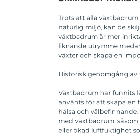
Trots att alla växtbadrum
naturlig miljö, kan de skil
växtbadrum är mer inrikt
liknande utrymme medan a
växter och skapa en impo
Historisk genomgång av 
Växtbadrum har funnits län
använts för att skapa en f
hälsa och välbefinnande. 
med växtbadrum, såsom möj
eller ökad luftfuktighet s