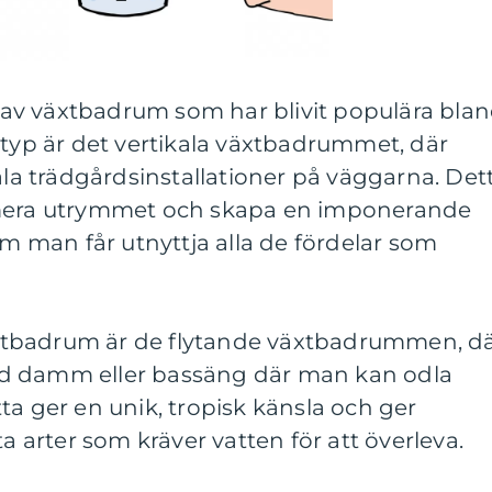
er av växtbadrum som har blivit populära bla
 typ är det vertikala växtbadrummet, där
kala trädgårdsinstallationer på väggarna. Det
imera utrymmet och skapa en imponerande
om man får utnyttja alla de fördelar som
tbadrum är de flytande växtbadrummen, d
d damm eller bassäng där man kan odla
ta ger en unik, tropisk känsla och ger
ta arter som kräver vatten för att överleva.