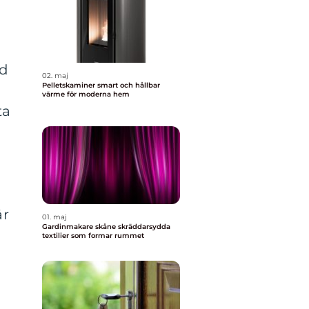
nd
02. maj
Pelletskaminer smart och hållbar
värme för moderna hem
ta
är
01. maj
Gardinmakare skåne skräddarsydda
textilier som formar rummet