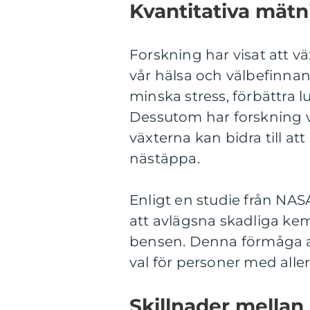
Kvantitativa mät
Forskning har visat att 
vår hälsa och välbefinnan
minska stress, förbättra l
Dessutom har forskning v
växterna kan bidra till 
nästäppa.
Enligt en studie från NASA
att avlägsna skadliga kem
bensen. Denna förmåga at
val för personer med alle
Skillnader mellan