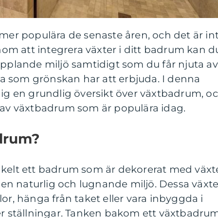
tmer populära de senaste åren, och det är in
enom att integrera växter i ditt badrum kan d
opplande miljö samtidigt som du får njuta av
 som grönskan har att erbjuda. I denna
dig en grundlig översikt över växtbadrum, o
a av växtbadrum som är populära idag.
adrum?
nkelt ett badrum som är dekorerat med växt
a en naturlig och lugnande miljö. Dessa växte
or, hänga från taket eller vara inbyggda i
ler ställningar. Tanken bakom ett växtbadru