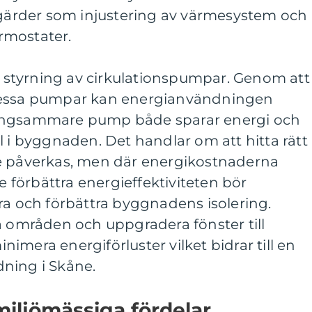
åtgärder som injustering av värmesystem och
rmostater.
är styrning av cirkulationspumpar. Genom att
dessa pumpar kan energianvändningen
ångsammare pump både sparar energi och
l i byggnaden. Det handlar om att hitta rätt
e påverkas, men där energikostnaderna
re förbättra energieffektiviteten bör
ra och förbättra byggnadens isolering.
a områden och uppgradera fönster till
imera energiförluster vilket bidrar till en
ning i Skåne.
iljömässiga fördelar