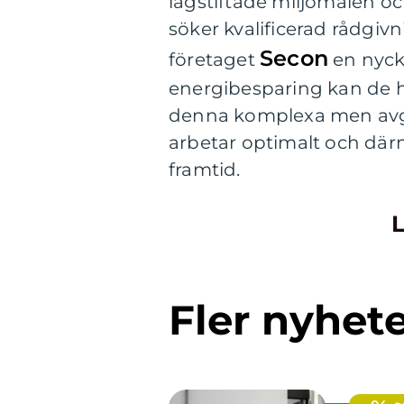
lagstiftade miljömålen och
söker kvalificerad rådgiv
Secon
företaget
en nycke
energibesparing kan de h
denna komplexa men avgör
arbetar optimalt och därm
framtid.
L
Fler nyhet