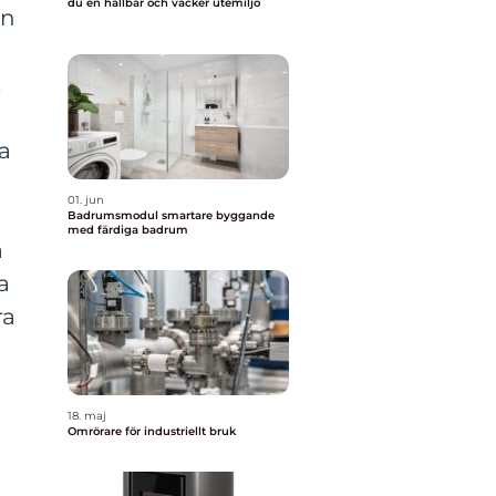
du en hållbar och vacker utemiljö
en
,
a
01. jun
Badrumsmodul smartare byggande
med färdiga badrum
a
a
ra
18. maj
Omrörare för industriellt bruk