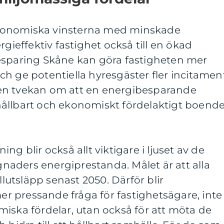
konomiska vinsterna med minskade
rgieffektiv fastighet också till en ökad
esparing Skåne kan göra fastigheten mer
h ge potentiella hyresgäster fler incitamen
ingen tvekan om att en energibesparande
r hållbart och ekonomiskt fördelaktigt boend
ng blir också allt viktigare i ljuset av de
aders energiprestanda. Målet är att alla
utsläpp senast 2050. Därför blir
mer pressande fråga för fastighetsägare, inte
iska fördelar, utan också för att möta de