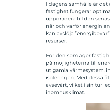
I dagens samhälle är det al
fastighet fungerar optima
uppgradera till den senas
när och varför energin a
kan avslöja ”energibovar”
resurser.
För den som äger fastighet
på möjligheterna till ener
ut gamla värmesystem, ins
isoleringen. Med dessa å
avsevärt, vilket i sin tur l
inomhusklimat.