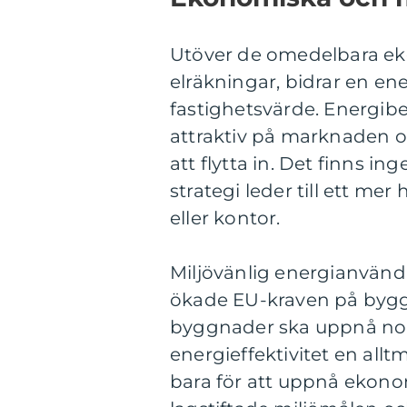
Utöver de omedelbara e
elräkningar, bidrar en ene
fastighetsvärde. Energib
attraktiv på marknaden oc
att flytta in. Det finns 
strategi leder till ett me
eller kontor.
Miljövänlig energianvändni
ökade EU-kraven på byggn
byggnader ska uppnå noll
energieffektivitet en allt
bara för att uppnå ekonom