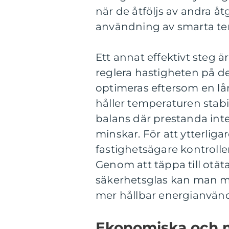
när de åtföljs av andra 
användning av smarta te
Ett annat effektivt steg 
reglera hastigheten på 
optimeras eftersom en l
håller temperaturen stabi
balans där prestanda int
minskar. För att ytterliga
fastighetsägare kontrolle
Genom att täppa till otät
säkerhetsglas kan man min
mer hållbar energianvänd
Ekonomiska och m