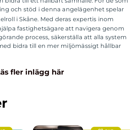
 bidra till ett hållbart samhälle. För de som
ning och stöd i denna angelägenhet spelar
lroll i Skåne. Med deras expertis inom
jälpa fastighetsägare att navigera genom
ande process, säkerställa att alla system
ed bidra till en mer miljömässigt hållbar
äs fler inlägg här
er