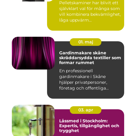
Pelletskaminer har blivit ett
självklart val för många som
vill kombinera bekvämlighet,
låga uppvärm...
01. maj
Gardinmakare skåne
skräddarsydda textilier som
formar rummet
En professionell
gardinmakare i Skåne
hjälper privatpersoner,
företag och offentliga
miljöer att ska...
03. apr
Låssmed i Stockholm:
Expertis, tillgänglighet och
trygghet