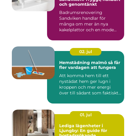
och genomtänkt
Badrumsrenovering
Sandviken handlar för
många om mer än nya
kakelplattor och en mode...
02. jul
Hemstädning malmö så får
fler vardagen att fungera
Att komma hem till ett
nystädat hem ger lugn i
kroppen och mer energi
över till sådant som faktiskt
...
01. jul
Lediga lägenheter i
Ljungby: En guide för
bostadssökande