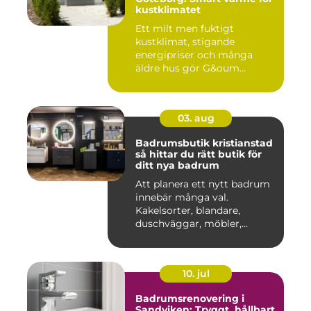
kustklimatet
Ett milt men fuktigt
kustklimat, stigande
energipriser och många
äldre hus gör G&oum...
03. aug
Badrumsbutik kristianstad
så hittar du rätt butik för
ditt nya badrum
Att planera ett nytt badrum
innebär många val.
Kakelsorter, blandare,
duschväggar, möbler,
belysning...
10. jul
Badrumsrenovering i
Sandviken: Tryggt, hållbart