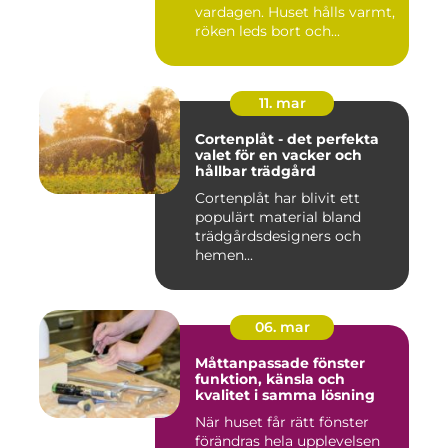
vardagen. Huset hålls varmt,
röken leds bort och...
11. mar
Cortenplåt - det perfekta
valet för en vacker och
hållbar trädgård
Cortenplåt har blivit ett
populärt material bland
trädgårdsdesigners och
hemen...
06. mar
Måttanpassade fönster
funktion, känsla och
kvalitet i samma lösning
När huset får rätt fönster
förändras hela upplevelsen