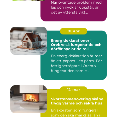
När oväntade problem med
lås och nycklar uppstår, är
det av yttersta vikt...
01. apr
Energideklarationer i
Örebro så fungerar de och
därför spelar de roll
En energideklaration är mer
än ett papper i en pärm. För
fastighetsägare i Örebro
fungerar den som e...
12. mar
Skorstensrenovering skåne
trygg värme och säkra hus
En skorsten som fungerar
som den ska märks sällan i