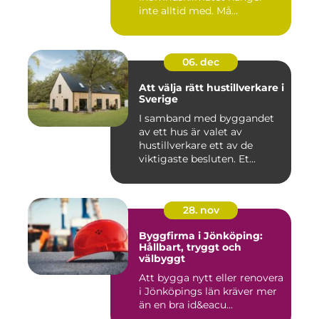
inte alltid med. Må...
06. dec
Att välja rätt hustillverkare i
Sverige
I samband med byggandet
av ett hus är valet av
hustillverkare ett av de
viktigaste besluten. Et...
28. nov
Byggfirma i Jönköping:
Hållbart, tryggt och
välbyggt
Att bygga nytt eller renovera
i Jönköpings län kräver mer
än en bra id&eacu...