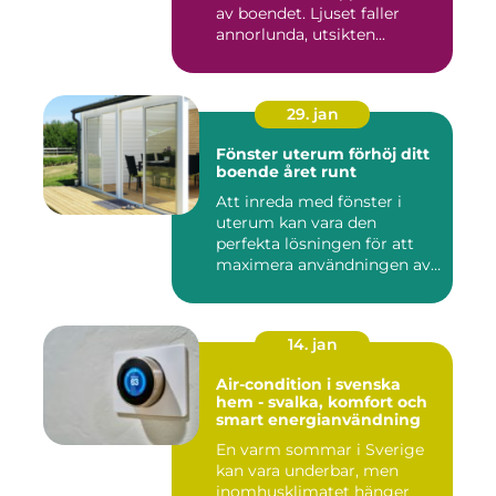
av boendet. Ljuset faller
annorlunda, utsikten...
29. jan
Fönster uterum förhöj ditt
boende året runt
Att inreda med fönster i
uterum kan vara den
perfekta lösningen för att
maximera användningen av
ute...
14. jan
Air-condition i svenska
hem - svalka, komfort och
smart energianvändning
En varm sommar i Sverige
kan vara underbar, men
inomhusklimatet hänger