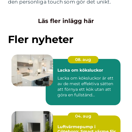
den personliga touch som gör det unikt.
Läs fler inlägg här
Fler nyheter
08. aug
Lacka om köksluckor
Lacka om köksluckor är ett
av de mest effektiva sätten
att förnya ett kök utan att
göra en fullständ...
04. aug
Luftvärmepump i
Göteborg: Smart värme för