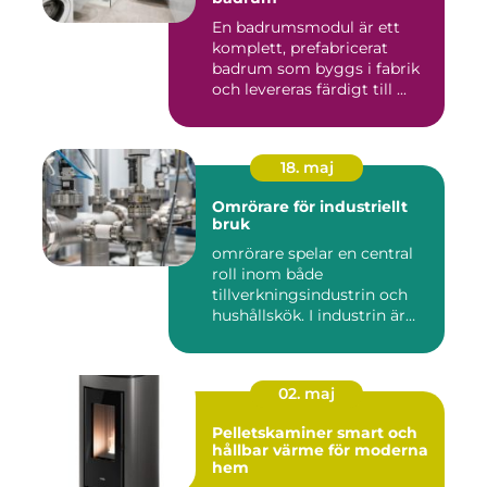
En badrumsmodul är ett
komplett, prefabricerat
badrum som byggs i fabrik
och levereras färdigt till ...
18. maj
Omrörare för industriellt
bruk
omrörare spelar en central
roll inom både
tillverkningsindustrin och
hushållskök. I industrin är
des...
02. maj
Pelletskaminer smart och
hållbar värme för moderna
hem