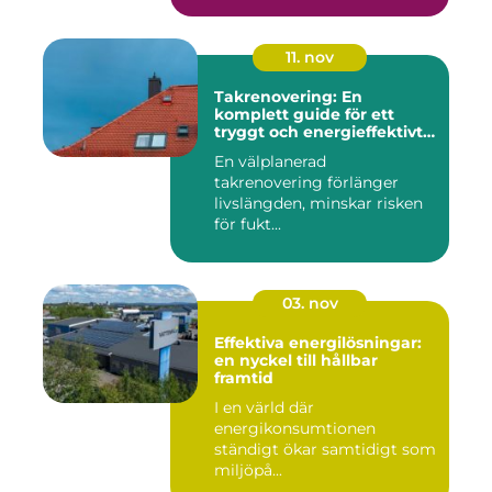
11. nov
Takrenovering: En
komplett guide för ett
tryggt och energieffektivt
tak
En välplanerad
takrenovering förlänger
livslängden, minskar risken
för fukt...
03. nov
Effektiva energilösningar:
en nyckel till hållbar
framtid
I en värld där
energikonsumtionen
ständigt ökar samtidigt som
miljöpå...