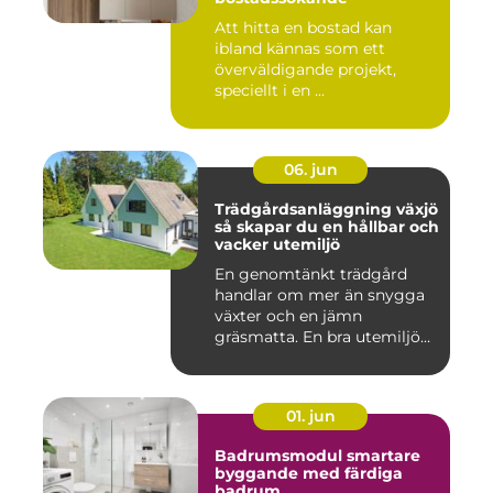
Att hitta en bostad kan
ibland kännas som ett
överväldigande projekt,
speciellt i en ...
06. jun
Trädgårdsanläggning växjö
så skapar du en hållbar och
vacker utemiljö
En genomtänkt trädgård
handlar om mer än snygga
växter och en jämn
gräsmatta. En bra utemiljö
är upp...
01. jun
Badrumsmodul smartare
byggande med färdiga
badrum