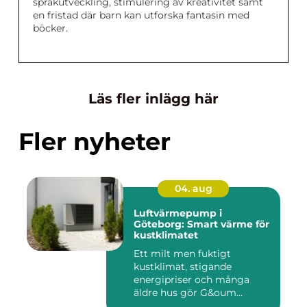
språkutveckling, stimulering av kreativitet samt
en fristad där barn kan utforska fantasin med
böcker.
Läs fler inlägg här
Fler nyheter
04. aug
Luftvärmepump i
Göteborg: Smart värme för
kustklimatet
Ett milt men fuktigt
kustklimat, stigande
energipriser och många
äldre hus gör G&oum...