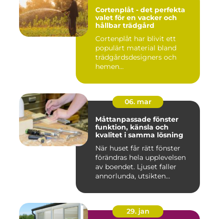
Cortenplåt - det perfekta
valet för en vacker och
hållbar trädgård
Cortenplåt har blivit ett
populärt material bland
trädgårdsdesigners och
hemen...
06. mar
Måttanpassade fönster
funktion, känsla och
kvalitet i samma lösning
När huset får rätt fönster
förändras hela upplevelsen
av boendet. Ljuset faller
annorlunda, utsikten...
29. jan