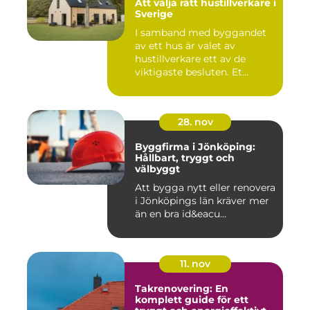
Att välja rätt hustillverkare i
Sverige
I samband med byggandet
av ett hus är valet av
hustillverkare ett av de
viktigaste besluten. Et...
28. nov
Byggfirma i Jönköping:
Hållbart, tryggt och
välbyggt
Att bygga nytt eller renovera
i Jönköpings län kräver mer
än en bra id&eacu...
11. nov
Takrenovering: En
komplett guide för ett