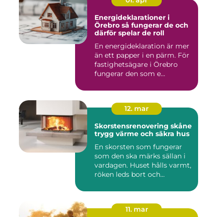
01. apr
Energideklarationer i
Örebro så fungerar de och
därför spelar de roll
En energideklaration är mer
än ett papper i en pärm. För
fastighetsägare i Örebro
fungerar den som e...
12. mar
Skorstensrenovering skåne
trygg värme och säkra hus
En skorsten som fungerar
som den ska märks sällan i
vardagen. Huset hålls varmt,
röken leds bort och...
11. mar