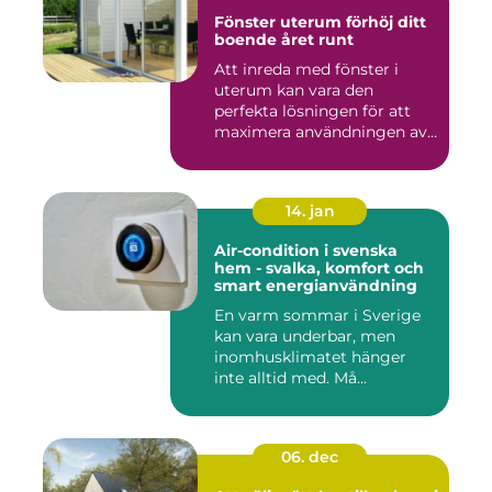
Fönster uterum förhöj ditt
boende året runt
Att inreda med fönster i
uterum kan vara den
perfekta lösningen för att
maximera användningen av
ute...
14. jan
Air-condition i svenska
hem - svalka, komfort och
smart energianvändning
En varm sommar i Sverige
kan vara underbar, men
inomhusklimatet hänger
inte alltid med. Må...
06. dec