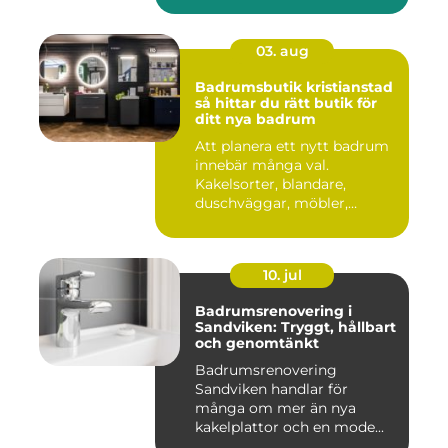
03. aug
Badrumsbutik kristianstad
så hittar du rätt butik för
ditt nya badrum
Att planera ett nytt badrum
innebär många val.
Kakelsorter, blandare,
duschväggar, möbler,
belysning...
10. jul
Badrumsrenovering i
Sandviken: Tryggt, hållbart
och genomtänkt
Badrumsrenovering
Sandviken handlar för
många om mer än nya
kakelplattor och en mode...