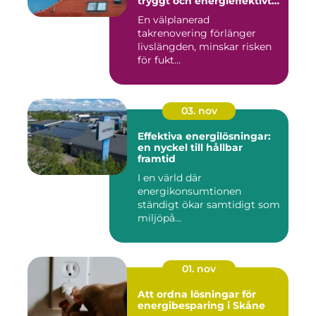
tryggt och energieffektivt
tak
En välplanerad
takrenovering förlänger
livslängden, minskar risken
för fukt...
03. nov
Effektiva energilösningar:
en nyckel till hållbar
framtid
I en värld där
energikonsumtionen
ständigt ökar samtidigt som
miljöpå...
01. nov
Att ordna lösningar för
energibesparing i Skåne