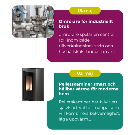
18. maj
Omrörare för industriellt
bruk
omrörare spelar en central
roll inom både
tillverkningsindustrin och
hushållskök. I industrin är
des...
02. maj
Pelletskaminer smart och
hållbar värme för moderna
hem
Pelletskaminer har blivit ett
självklart val för många som
vill kombinera bekvämlighet,
låga uppvärm...