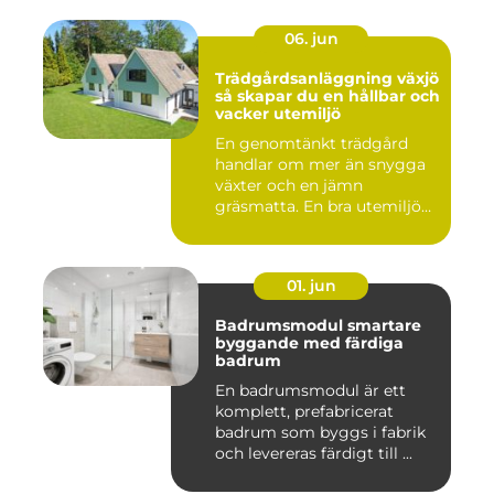
06. jun
Trädgårdsanläggning växjö
så skapar du en hållbar och
vacker utemiljö
En genomtänkt trädgård
handlar om mer än snygga
växter och en jämn
gräsmatta. En bra utemiljö
är upp...
01. jun
Badrumsmodul smartare
byggande med färdiga
badrum
En badrumsmodul är ett
komplett, prefabricerat
badrum som byggs i fabrik
och levereras färdigt till ...