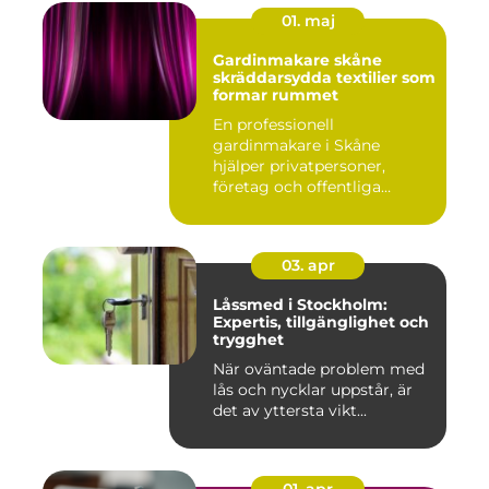
01. maj
Gardinmakare skåne
skräddarsydda textilier som
formar rummet
En professionell
gardinmakare i Skåne
hjälper privatpersoner,
företag och offentliga
miljöer att ska...
03. apr
Låssmed i Stockholm:
Expertis, tillgänglighet och
trygghet
När oväntade problem med
lås och nycklar uppstår, är
det av yttersta vikt...