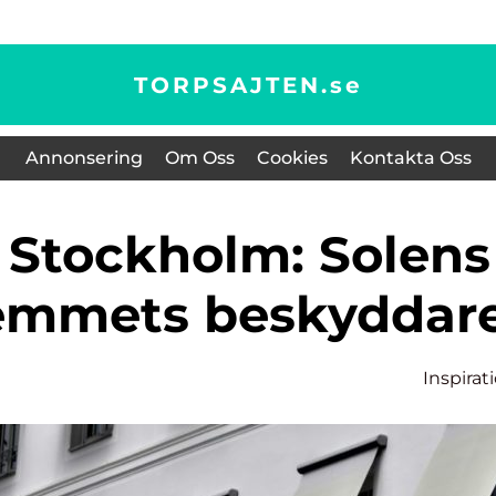
TORPSAJTEN.
se
Annonsering
Om Oss
Cookies
Kontakta Oss
emmets beskyddar
Inspirat