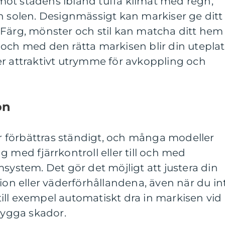
ot stadens ibland tuffa klimat med regn,
n solen. Designmässigt kan markiser ge ditt
 Färg, mönster och stil kan matcha ditt hem
och med den rätta markisen blir din uteplat
er attraktivt utrymme för avkoppling och
on
 förbättras ständigt, och många modeller
 med fjärrkontroll eller till och med
msystem. Det gör det möjligt att justera din
tion eller väderförhållandena, även när du in
ill exempel automatiskt dra in markisen vid
ebygga skador.