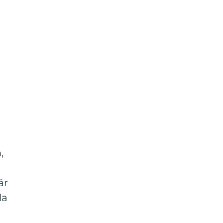
,
är
la