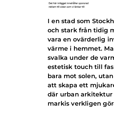
I en stad som Stock
och stark från tidig 
vara en ovärderlig in
värme i hemmet. Mar
svalka under de var
estetisk touch till f
bara mot solen, utan 
att skapa ett mjukare
där urban arkitektur
markis verkligen göra