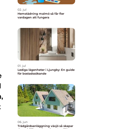
02. jul
Hemstädning malmö så får fler
vardagen att fungera
01. jul
Lediga lägenheter i Ljungby: En guide
e
för bostadssökande
l
,
t
06. jun
Trädgårdsanläggning växjö så skapar