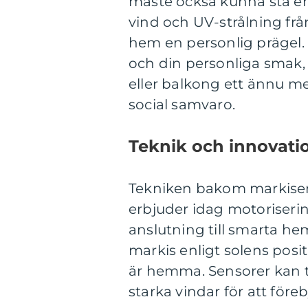
måste också kunna stå em
vind och UV-strålning frå
hem en personlig prägel.
och din personliga smak, 
eller balkong ett ännu m
social samvaro.
Teknik och innovati
Tekniken bakom markiser
erbjuder idag motorisering
anslutning till smarta he
markis enligt solens posi
är hemma. Sensorer kan t
starka vindar för att för