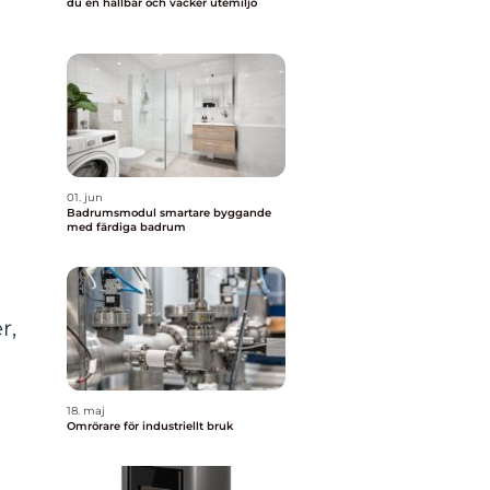
du en hållbar och vacker utemiljö
n
01. jun
Badrumsmodul smartare byggande
med färdiga badrum
r,
18. maj
Omrörare för industriellt bruk