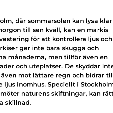
holm, där sommarsolen kan lysa klar
morgon till sen kväll, kan en markis
vestering för att kontrollera ljus och
kiser ger inte bara skugga och
ma månaderna, men tillför även en
asader och uteplatser. De skyddar int
även mot lättare regn och bidrar til
 ljus inomhus. Speciellt i Stockholm
 möter naturens skiftningar, kan rät
 skillnad.