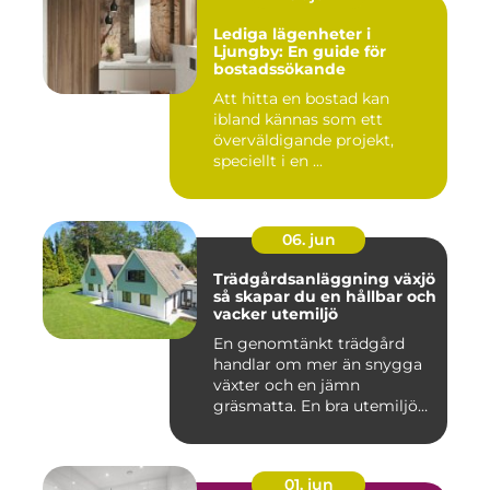
Lediga lägenheter i
Ljungby: En guide för
bostadssökande
Att hitta en bostad kan
ibland kännas som ett
överväldigande projekt,
speciellt i en ...
06. jun
Trädgårdsanläggning växjö
så skapar du en hållbar och
vacker utemiljö
En genomtänkt trädgård
handlar om mer än snygga
växter och en jämn
gräsmatta. En bra utemiljö
är upp...
01. jun