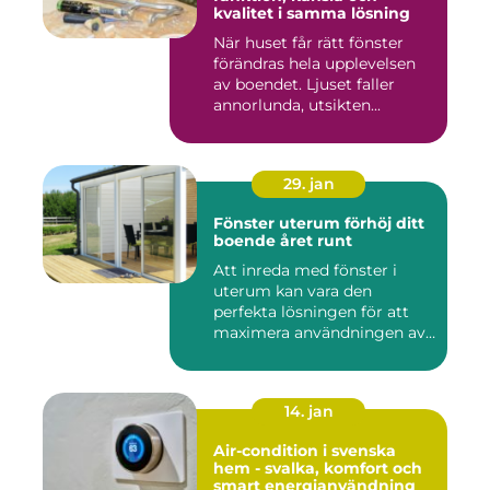
kvalitet i samma lösning
När huset får rätt fönster
förändras hela upplevelsen
av boendet. Ljuset faller
annorlunda, utsikten...
29. jan
Fönster uterum förhöj ditt
boende året runt
Att inreda med fönster i
uterum kan vara den
perfekta lösningen för att
maximera användningen av
ute...
14. jan
Air-condition i svenska
hem - svalka, komfort och
smart energianvändning