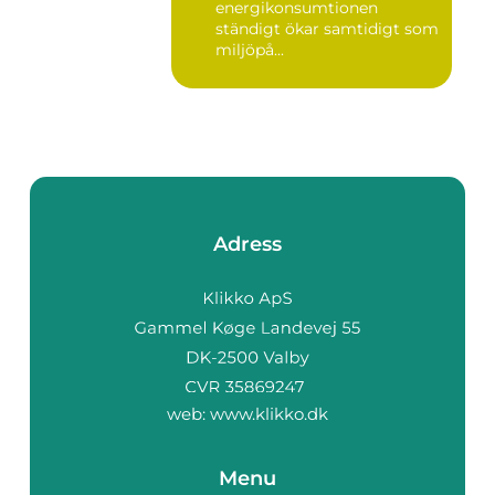
energikonsumtionen
ständigt ökar samtidigt som
miljöpå...
Adress
web:
www.klikko.dk
Menu