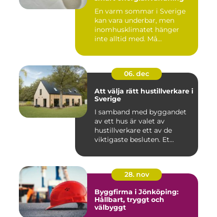
En varm sommar i Sverige
kan vara underbar, men
inomhusklimatet hänger
inte alltid med. Må...
06. dec
Att välja rätt hustillverkare i
Sverige
I samband med byggandet
av ett hus är valet av
hustillverkare ett av de
viktigaste besluten. Et...
28. nov
Byggfirma i Jönköping:
Hållbart, tryggt och
välbyggt