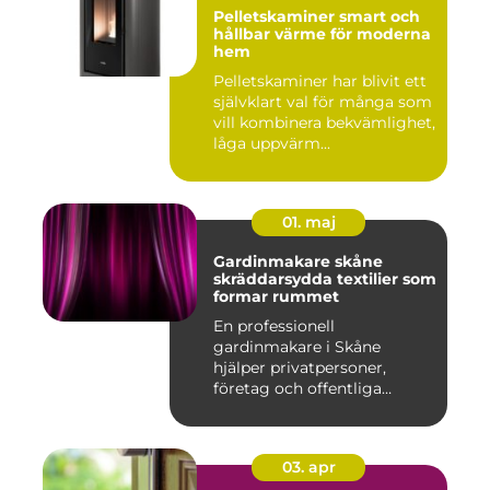
Pelletskaminer smart och
hållbar värme för moderna
hem
Pelletskaminer har blivit ett
självklart val för många som
vill kombinera bekvämlighet,
låga uppvärm...
01. maj
Gardinmakare skåne
skräddarsydda textilier som
formar rummet
En professionell
gardinmakare i Skåne
hjälper privatpersoner,
företag och offentliga
miljöer att ska...
03. apr