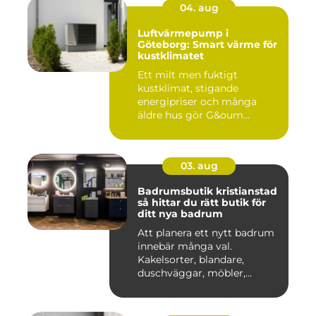
04. aug
Luftvärmepump i
Göteborg: Smart värme för
kustklimatet
Ett milt men fuktigt
kustklimat, stigande
energipriser och många
äldre hus gör G&oum...
03. aug
Badrumsbutik kristianstad
så hittar du rätt butik för
ditt nya badrum
Att planera ett nytt badrum
innebär många val.
Kakelsorter, blandare,
duschväggar, möbler,
belysning...