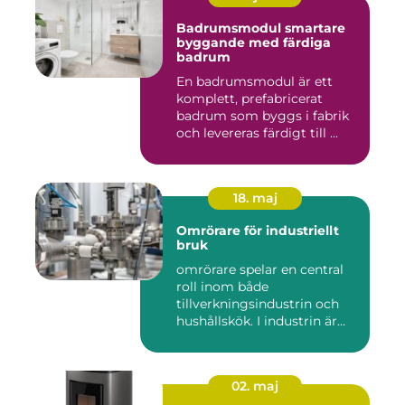
Badrumsmodul smartare
byggande med färdiga
badrum
En badrumsmodul är ett
komplett, prefabricerat
badrum som byggs i fabrik
och levereras färdigt till ...
18. maj
Omrörare för industriellt
bruk
omrörare spelar en central
roll inom både
tillverkningsindustrin och
hushållskök. I industrin är
des...
02. maj