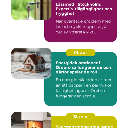
Låssmed i Stockholm:
Expertis, tillgänglighet och
trygghet
När oväntade problem med
lås och nycklar uppstår, är
det av yttersta vikt...
01. apr
Energideklarationer i
Örebro så fungerar de och
därför spelar de roll
En energideklaration är mer
än ett papper i en pärm. För
fastighetsägare i Örebro
fungerar den som e...
12. mar
Skorstensrenovering skåne