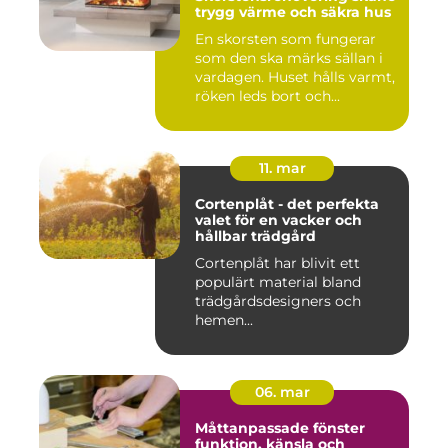
trygg värme och säkra hus
En skorsten som fungerar
som den ska märks sällan i
vardagen. Huset hålls varmt,
röken leds bort och...
11. mar
Cortenplåt - det perfekta
valet för en vacker och
hållbar trädgård
Cortenplåt har blivit ett
populärt material bland
trädgårdsdesigners och
hemen...
06. mar
Måttanpassade fönster
funktion, känsla och