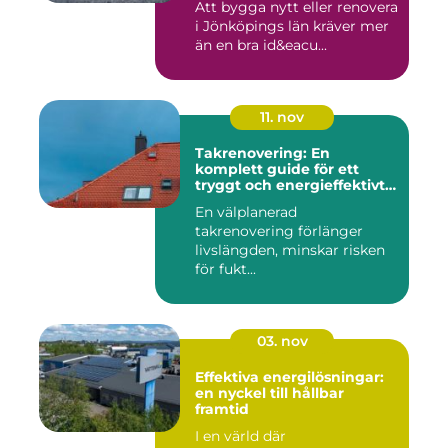
Att bygga nytt eller renovera
i Jönköpings län kräver mer
än en bra id&eacu...
11. nov
Takrenovering: En
komplett guide för ett
tryggt och energieffektivt
tak
En välplanerad
takrenovering förlänger
livslängden, minskar risken
för fukt...
03. nov
Effektiva energilösningar:
en nyckel till hållbar
framtid
I en värld där