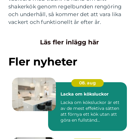
shakerkök genom regelbunden rengöring
och underhåll, så kommer det att vara lika
vackert och funktionellt år efter år.
Läs fler inlägg här
Fler nyheter
08. aug
Lacka om köksluckor
Lacka om köksluckor är ett
av de mest effektiva sätten
att förnya ett kök utan att
göra en fullständ...